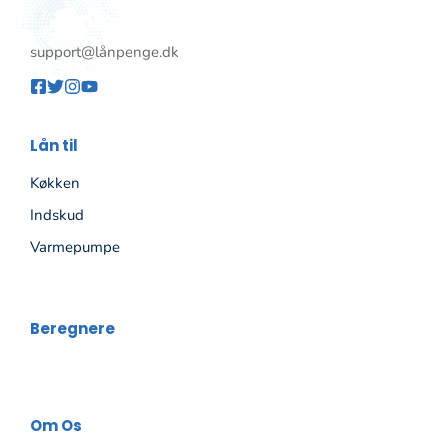
support@lånpenge.dk
Lån til
Køkken
Indskud
Varmepumpe
Beregnere
Om Os