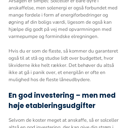
Årsagen er simpel: Solceller
er
bare dyre i
anskaffelse, men solenergi er også forbundet med
mange fordele i form af energiforbedringer og
øgning af din boligs værdi, ligesom de også kan
hjælpe dig godt på vej med opvarmningen med
varmepumpe og formindske elregningen.
Hvis du er som de fleste, så kommer du garanteret
også til at stå og studse lidt over budgettet, hvor
likviderne ikke helt rækker. Det behøver du altså
ikke at gå i panik over, et energilån er ofte en
mulighed hos de fleste låneudbydere.
En god investering – men med
høje etableringsudgifter
Selvom de koster meget at anskaffe, så er solceller
altså en god investering, der kan give dig strøm i