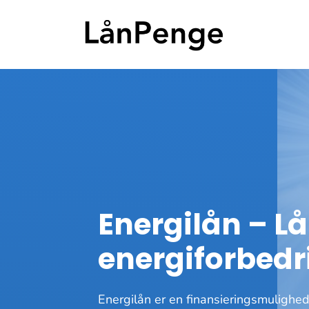
Hop
til
indhold
Energilån – Lån
energiforbedri
Energilån er en finansieringsmulighed 