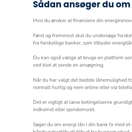
Sådan ansøger du om 
Hvis du ønsker at finansiere din energirenove
Først og fremmest skal du undersøge forskel
fra forskellige banker, som tilbyder energilå
Du kan også vælge at bruge en platform som 
ved blot at sende en ansøgning.
Når du har valgt det bedste lånemulighed for
normalt hurtig og nem online eller via telefo
Det er vigtigt at læse betingelserne grundi
indkomst eller ejendomsret.
Søger du om energi lån i din bank fx med et r
håndværkertilbud/ tilbud fra byggemarked, d