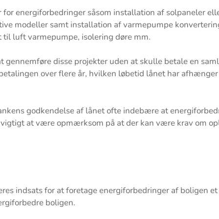
 for energiforbedringer såsom installation af solpaneler elle
tive modeller samt installation af varmepumpe konverterin
 til luft varmepumpe, isolering døre mm.
t gennemføre disse projekter uden at skulle betale en samlet
talingen over flere år, hvilken løbetid lånet har afhænger 
l bankens godkendelse af lånet ofte indebære at energifor
gså vigtigt at være opmærksom på at der kan være krav om op
deres indsats for at foretage energiforbedringer af boligen et
ergiforbedre boligen.