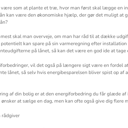
 være som at plante et træ, hvor man først skal lægge en i
gilån kan være den økonomiske hjælp, der gør det muligt at
lån?
emmest skal man overveje, om man har råd til at dække udgi
tentielt kan spare på sin varmeregning efter installation af
teudgifterne på lånet, så kan det være en god ide at tage e
giforbedringer, vil det også på længere sigt være en fordel at
nte lånet, så selv hvis energibesparelsen bliver spist op af a
ng af din bolig er at den energiforbedring du får glæde af i
ønsker at sælge en dag, men kan ofte også give dig flere mul
n rådgiver