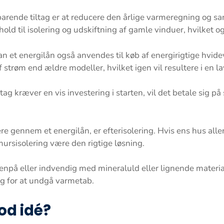
parende tiltag er at reducere den årlige varmeregning og s
hold til isolering og udskiftning af gamle vinduer, hvilket og
an et energilån også anvendes til køb af energirigtige hvid
 strøm end ældre modeller, hvilket igen vil resultere i en la
ltag kræver en vis investering i starten, vil det betale sig 
 gennem et energilån, er efterisolering. Hvis ens hus aller
rsisolering være den rigtige løsning.
å eller indvendig med mineraluld eller lignende materiale
tag for at undgå varmetab.
od idé?