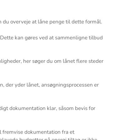
n du overveje at låne penge til dette formål.
. Dette kan gøres ved at sammenligne tilbud
ligheder, her søger du om lånet flere steder
on, der yder lånet, ansøgningsprocessen er
digt dokumentation klar, såsom bevis for
al fremvise dokumentation fra et
lavede budgetter på energi tiltag er ikke