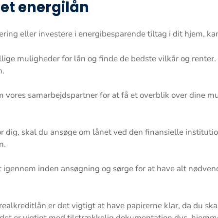
et energilån
ring eller investere i energibesparende tiltag i dit hjem, ka
lige muligheder for lån og finde de bedste vilkår og renter
n.
vores samarbejdspartner for at få et overblik over dine mu
 dig, skal du ansøge om lånet ved den finansielle instituti
n.
gt igennem inden ansøgning og sørge for at have alt nødven
ealkreditlån er det vigtigt at have papirerne klar, da du sk
et er vigtigt med tilstrækkelig dokumentation dvs. hjemme