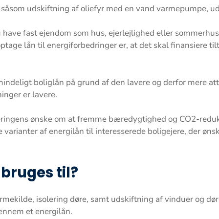
ål såsom udskiftning af oliefyr med en vand varmepumpe, u
du have fast ejendom som hus, ejerlejlighed eller sommerhus.
ptage lån til energiforbedringer er, at det skal finansiere ti
lmindeligt boliglån på grund af den lavere og derfor mere at
inger er lavere.
eringens ønske om at fremme bæredygtighed og CO2-reduktio
 varianter af energilån til interesserede boligejere, der øn
bruges til?
mekilde, isolering døre, samt udskiftning af vinduer og døre
gennem et energilån.