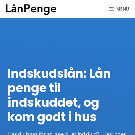
Hop
MENU
til
indhold
Indskudslån: Lån
penge til
indskuddet, og
kom godt i hus
Har du brug for at låne til et indskud? Herunder