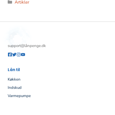
Kategorier
Artikler
support@lånpenge.dk
Lån til
Køkken
Indskud
Varmepumpe