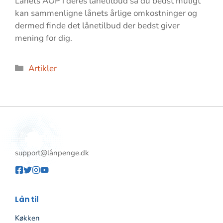
Lånets ÅOP i deres lånetilbud så du bedst muligt
kan sammenligne lånets årlige omkostninger og
dermed finde det lånetilbud der bedst giver
mening for dig.
Kategorier
Artikler
support@lånpenge.dk
Lån til
Køkken