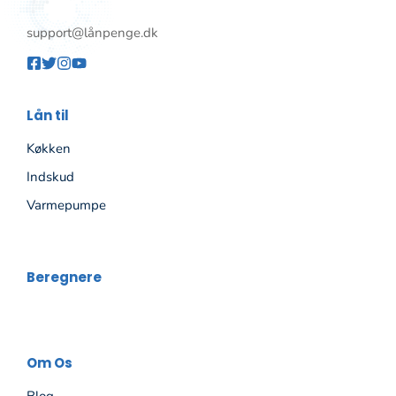
support@lånpenge.dk
Lån til
Køkken
Indskud
Varmepumpe
Beregnere
Om Os
Blog