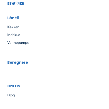
Lån til
Køkken
Indskud
Varmepumpe
Beregnere
Om Os
Blog