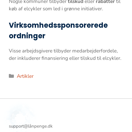
Nogle kommuner tilbyder
tilskud
eller
rabatter
til
køb af elcykler som led i grønne initiativer.
Virksomhedssponsorerede
ordninger
Visse arbejdsgivere tilbyder medarbejderfordele,
der inkluderer finansiering eller tilskud til elcykler.
Kategorier
Artikler
support@lånpenge.dk