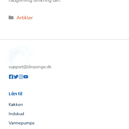
rådgivning omkring lån.
Kategorier
Artikler
support@lånpenge.dk
Lån til
Køkken
Indskud
Varmepumpe